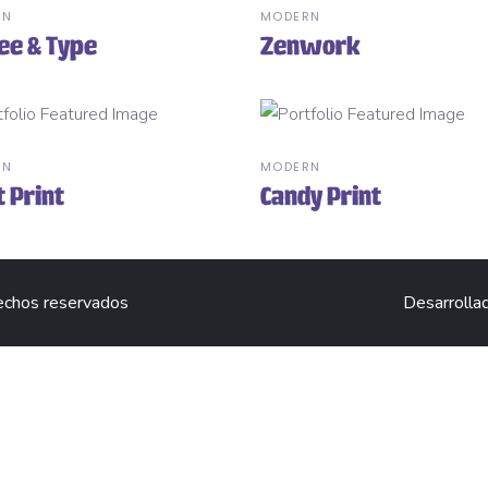
RN
MODERN
ee & Type
Zenwork
RN
MODERN
t Print
Candy Print
echos reservados
Desarrolla