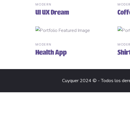
MODERN
MODE
UI UX Dream
Coff
MODERN
MODE
Health App
Shir
Cuyquer 2024 © - Todos los der